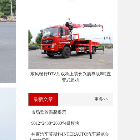
东风畅行D3V后双桥上装长兴质尊版8吨直
臂式吊机
最新文章
更多>>
· 市场监管温馨提示
· 9012*2438*2600勾臂模块
· 神百汽车莫斯科INTERAUTO汽车展览会