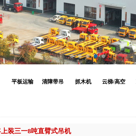
吊
平板运输
清障带吊
抓木机
云梯/高空
上装三一8吨直臂式吊机