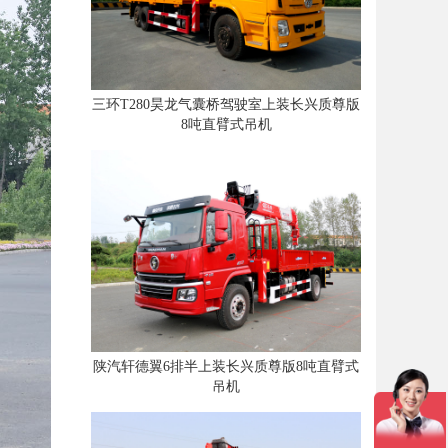
三环T280昊龙气囊桥驾驶室上装长兴质尊版
8吨直臂式吊机
陕汽轩德翼6排半上装长兴质尊版8吨直臂式
吊机