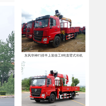
东风华神F5排半上装徐工8吨直臂式吊机