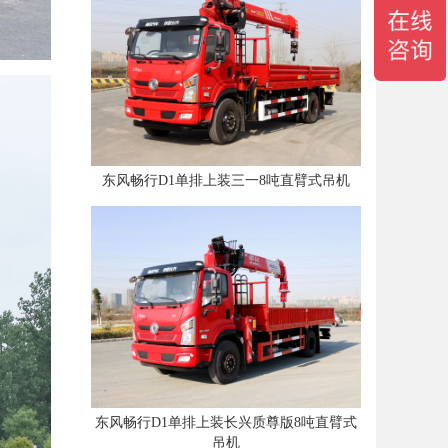
东风畅行D1单排上装三一8吨直臂式吊机
东风畅行D1单排上装长兴质尊版8吨直臂式
吊机