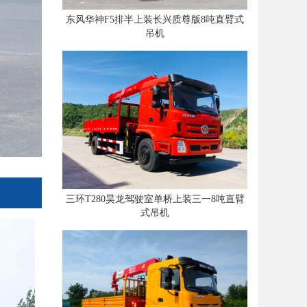
东风华神F5排半上装长兴质尊版8吨直臂式
吊机
三环T280昊龙驾驶室单桥上装三一8吨直臂
式吊机