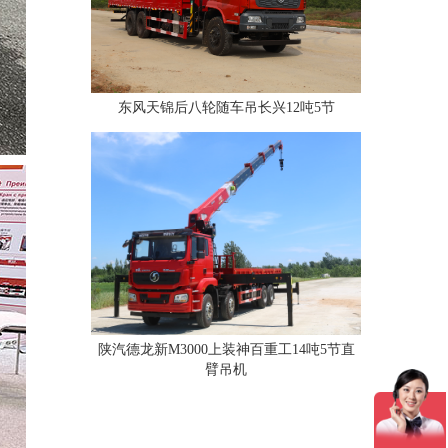
东风天锦后八轮随车吊长兴12吨5节
陕汽德龙新M3000上装神百重工14吨5节直
臂吊机