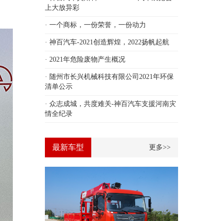
上大放异彩
· 一个商标，一份荣誉，一份动力
· 神百汽车-2021创造辉煌，2022扬帆起航
· 2021年危险废物产生概况
· 随州市长兴机械科技有限公司2021年环保
清单公示
· 众志成城，共度难关-神百汽车支援河南灾
情全纪录
最新车型
更多>>