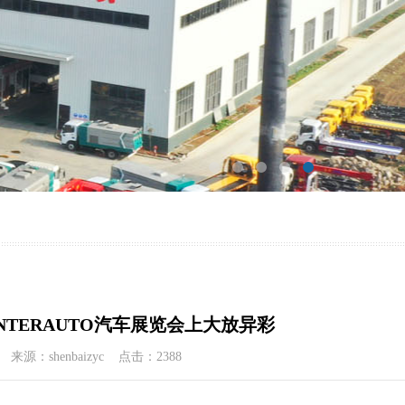
NTERAUTO汽车展览会上大放异彩
09 来源：shenbaizyc 点击：
2388