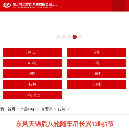
5吨以下
5吨
6.3吨
7吨
8吨
10吨
12吨
14吨
16吨以上
首页
>
产品中心
>
直臂吊
>
12吨
>
东风天锦后八轮随车吊长兴12吨5节