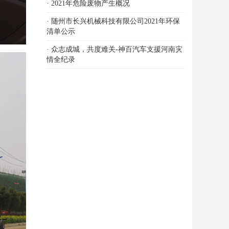
· 2021年危险废物产生概况
· 随州市长兴机械科技有限公司2021年环保
清单公示
· 众志成城，共度难关-神百汽车支援河南灾
情全纪录