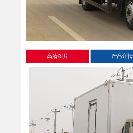
高清图片
产品详情