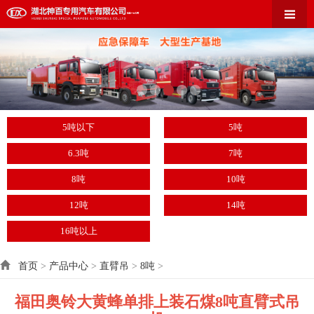
5吨以下
5吨
6.3吨
7吨
8吨
10吨
12吨
14吨
16吨以上
首页
>
产品中心
>
直臂吊
>
8吨
>
福田奥铃大黄蜂单排上装石煤8吨直臂式吊