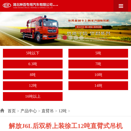
5吨以下
5吨
6.3吨
7吨
8吨
10吨
12吨
14吨
16吨以上
首页
>
产品中心
>
直臂吊
>
12吨
>
解放J6L后双桥上装徐工12吨直臂式吊机