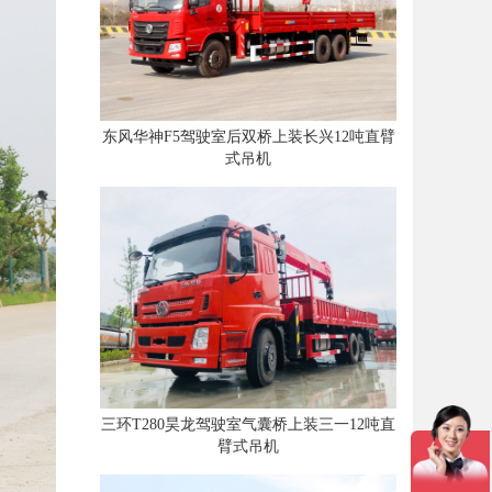
东风华神F5驾驶室后双桥上装长兴12吨直臂
式吊机
三环T280昊龙驾驶室气囊桥上装三一12吨直
臂式吊机