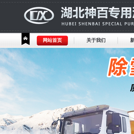
网站首页
关于我们