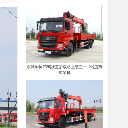
东风华神F5驾驶室后双桥上装三一12吨直臂
式吊机