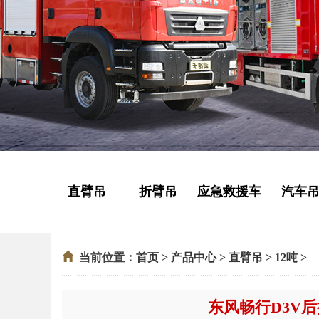
直臂吊
折臂吊
应急救援车
汽车
当前位置：
首页
>
产品中心
>
直臂吊
>
12吨
>
东风畅行D3V