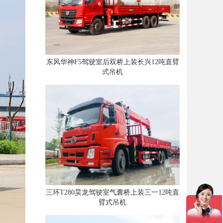
东风华神F5驾驶室后双桥上装长兴12吨直臂
式吊机
三环T280昊龙驾驶室气囊桥上装三一12吨直
臂式吊机