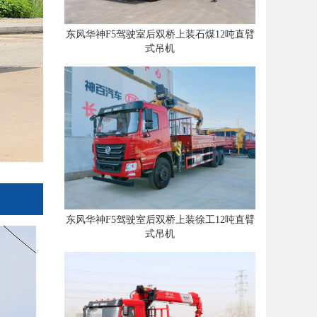
东风华神F5驾驶室后双桥上装石煤12吨直臂
式吊机
东风华神F5驾驶室后双桥上装徐工12吨直臂
式吊机