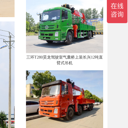
三环T280昊龙驾驶室气囊桥上装长兴12吨直
臂式吊机