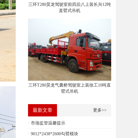
三环T280昊龙驾驶室前四后八上装长兴12吨
直臂式吊机
三环T280昊龙气囊桥驾驶室上装徐工10吨直
臂式吊机
最新文章
更多>>
· 市场监管温馨提示
· 9012*2438*2600勾臂模块