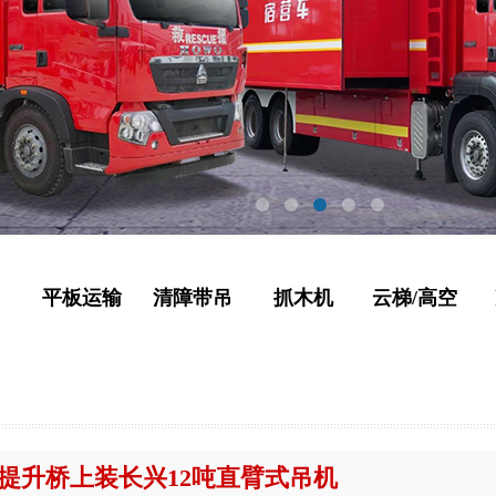
吊
平板运输
清障带吊
抓木机
云梯/高空
后提升桥上装长兴12吨直臂式吊机