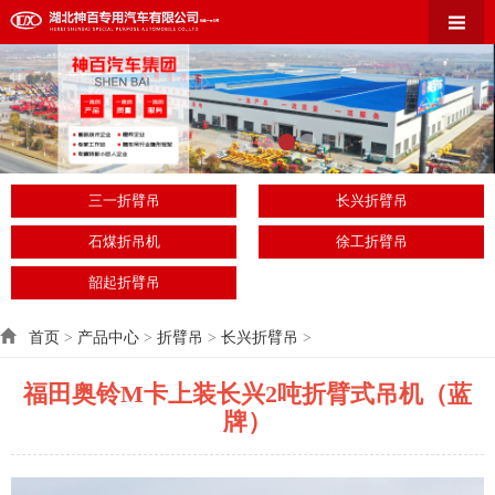
三一折臂吊
长兴折臂吊
石煤折吊机
徐工折臂吊
韶起折臂吊
首页
>
产品中心
>
折臂吊
>
长兴折臂吊
>
福田奥铃M卡上装长兴2吨折臂式吊机（蓝
牌）