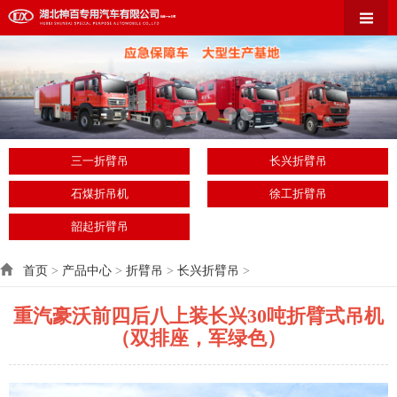
三一折臂吊
长兴折臂吊
石煤折吊机
徐工折臂吊
韶起折臂吊
首页
>
产品中心
>
折臂吊
>
长兴折臂吊
>
重汽豪沃前四后八上装长兴30吨折臂式吊机
（双排座，军绿色）