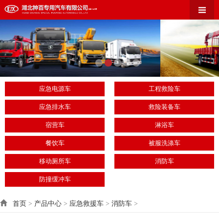
应急电源车
工程救险车
应急排水车
救险装备车
宿营车
淋浴车
餐饮车
被服洗涤车
移动厕所车
消防车
防撞缓冲车
首页
>
产品中心
>
应急救援车
>
消防车
>