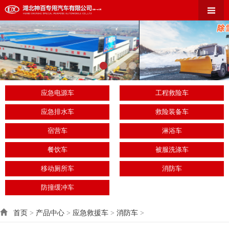
应急电源车
工程救险车
应急排水车
救险装备车
宿营车
淋浴车
餐饮车
被服洗涤车
移动厕所车
消防车
防撞缓冲车
首页
>
产品中心
>
应急救援车
>
消防车
>