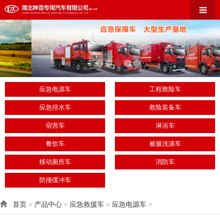
应急电源车
工程救险车
应急排水车
救险装备车
宿营车
淋浴车
餐饮车
被服洗涤车
移动厕所车
消防车
防撞缓冲车
首页
>
产品中心
>
应急救援车
>
应急电源车
>