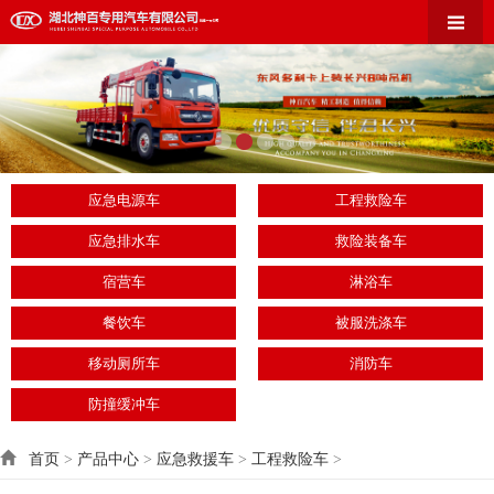
应急电源车
工程救险车
应急排水车
救险装备车
宿营车
淋浴车
餐饮车
被服洗涤车
移动厕所车
消防车
防撞缓冲车
首页
>
产品中心
>
应急救援车
>
工程救险车
>