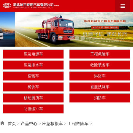
应急电源车
工程救险车
应急排水车
救险装备车
宿营车
淋浴车
餐饮车
被服洗涤车
移动厕所车
消防车
防撞缓冲车
首页
>
产品中心
>
应急救援车
>
工程救险车
>