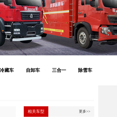
冷藏车
自卸车
三合一
除雪车
相关车型
更多>>