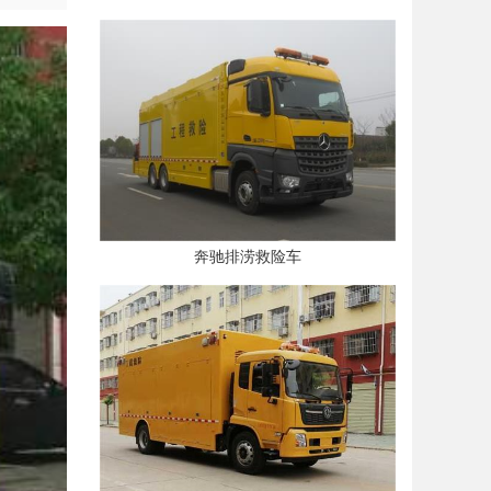
奔驰排涝救险车