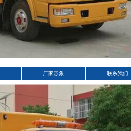
厂家形象
联系我们