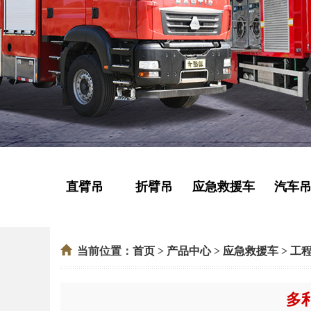
直臂吊
折臂吊
应急救援车
汽车
当前位置：
首页
>
产品中心
>
应急救援车
>
工
多