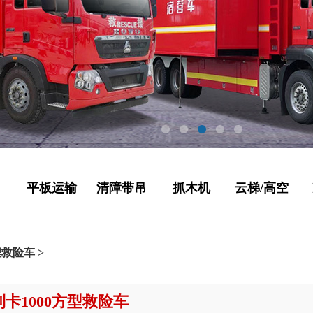
吊
平板运输
清障带吊
抓木机
云梯/高空
程救险车
>
利卡1000方型救险车