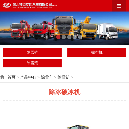
除雪铲
撒布机
除雪滚
首页
>
产品中心
>
除雪车
>
除雪铲
>
除冰破冰机