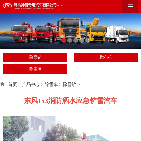
除雪铲
撒布机
除雪滚
首页
>
产品中心
>
除雪车
>
除雪铲
>
东风153消防洒水应急铲雪汽车