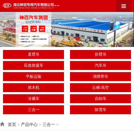
直臂吊
折臂吊
应急救援车
汽车吊
平板运输
清障带吊
抓木机
云梯/高空
冷藏车
自卸车
三合一
除雪车
首页
>
产品中心
>
三合一
>