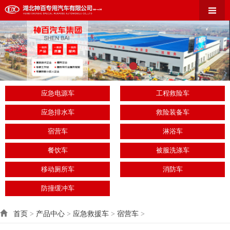
应急电源车
工程救险车
应急排水车
救险装备车
宿营车
淋浴车
餐饮车
被服洗涤车
移动厕所车
消防车
防撞缓冲车
首页
>
产品中心
>
应急救援车
>
宿营车
>