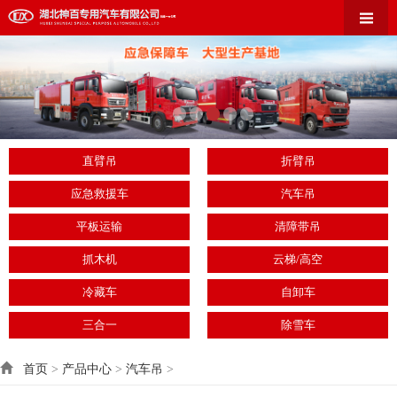
直臂吊
折臂吊
应急救援车
汽车吊
平板运输
清障带吊
抓木机
云梯/高空
冷藏车
自卸车
三合一
除雪车
首页
>
产品中心
>
汽车吊
>