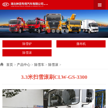
除雪铲
撒布机
除雪滚
首页
>
产品中心
>
除雪车
>
除雪滚
>
3.3米扫雪滚刷CLW-GS-3300