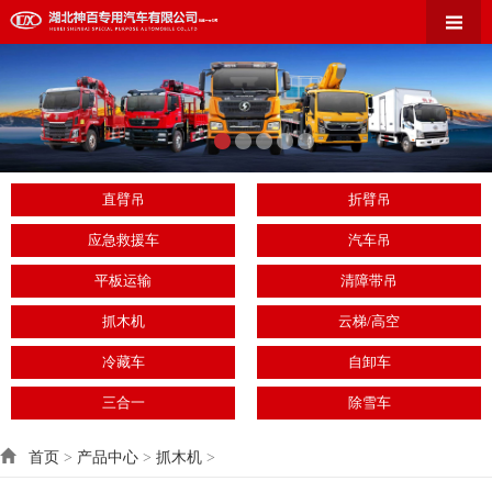
直臂吊
折臂吊
应急救援车
汽车吊
平板运输
清障带吊
抓木机
云梯/高空
冷藏车
自卸车
三合一
除雪车
首页
>
产品中心
>
抓木机
>