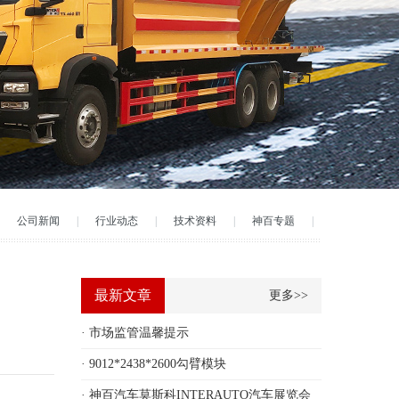
公司新闻
|
行业动态
|
技术资料
|
神百专题
|
最新文章
更多>>
· 市场监管温馨提示
· 9012*2438*2600勾臂模块
· 神百汽车莫斯科INTERAUTO汽车展览会