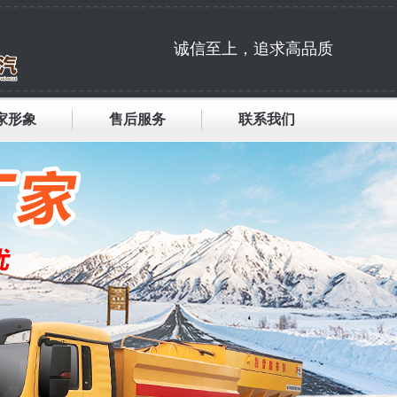
诚信至上，追求高品质
家形象
售后服务
联系我们