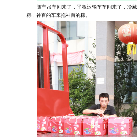
随车吊车间来了，平板运输车车间来了，冷藏车
粽，神百的车来拖神百的粽。