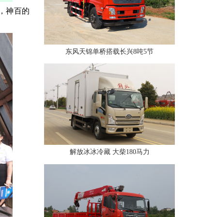
，神百的
东风天锦单桥搭载长兴8吨5节
解放冰冰冷藏 大柴180马力