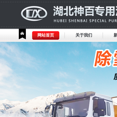
网站首页
关于我们