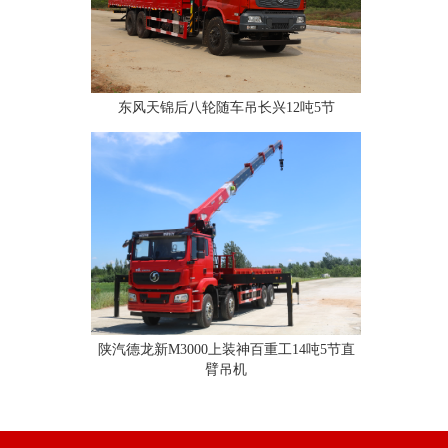
东风天锦后八轮随车吊长兴12吨5节
陕汽德龙新M3000上装神百重工14吨5节直
臂吊机