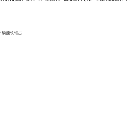
 磷酸铁锂占