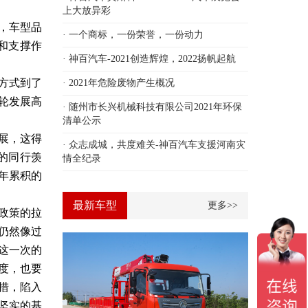
上大放异彩
，车型品
· 一个商标，一份荣誉，一份动力
和支撑作
· 神百汽车-2021创造辉煌，2022扬帆起航
方式到了
· 2021年危险废物产生概况
轮发展高
· 随州市长兴机械科技有限公司2021年环保
清单公示
展，这得
· 众志成城，共度难关-神百汽车支援河南灾
的同行羡
情全纪录
年累积的
最新车型
更多>>
政策的拉
仍然像过
这一次的
度，也要
措，陷入
坚实的基