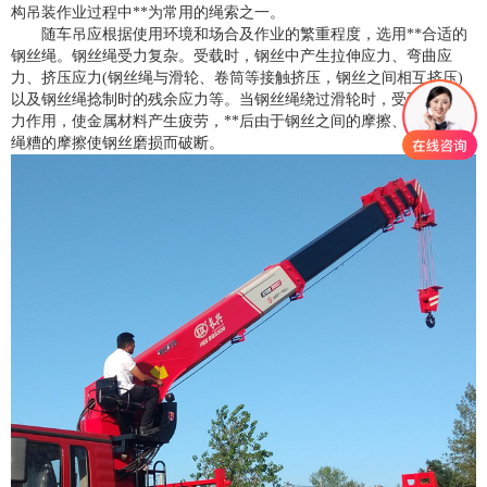
构吊装作业过程中**为常用的绳索之一。
随车吊应根据使用环境和场合及作业的繁重程度，选用**合适的
钢丝绳。钢丝绳受力复杂。受载时，钢丝中产生拉伸应力、弯曲应
力、挤压应力(钢丝绳与滑轮、卷筒等接触挤压，钢丝之间相互挤压)
以及钢丝绳捻制时的残余应力等。当钢丝绳绕过滑轮时，受到交变应
力作用，使金属材料产生疲劳，**后由于钢丝之间的摩擦、钢丝绳与
绳糟的摩擦使钢丝磨损而破断。