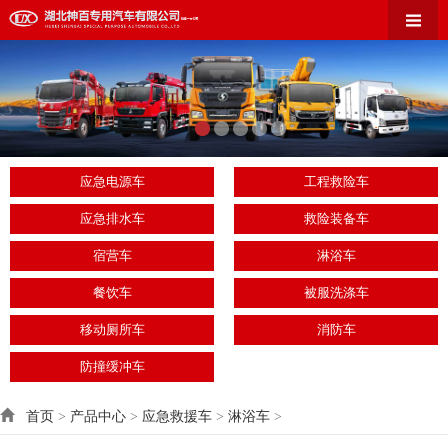
应急电源车
工程救险车
应急排水车
救险装备车
宿营车
淋浴车
餐饮车
被服洗涤车
移动厕所车
消防车
防撞缓冲车
首页
>
产品中心
>
应急救援车
>
淋浴车
>