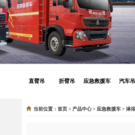
直臂吊
折臂吊
应急救援车
汽车
当前位置：
首页
>
产品中心
>
应急救援车
>
淋