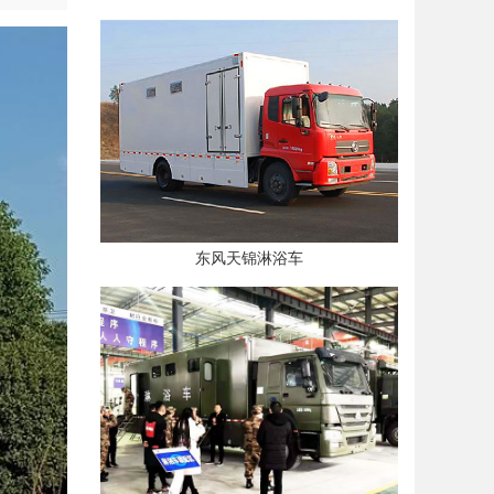
东风天锦淋浴车