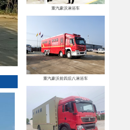
重汽豪沃淋浴车
重汽豪沃前四后八淋浴车